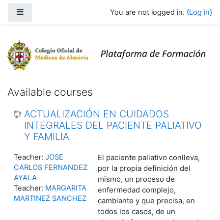
Skip to main content
Side panel
You are not logged in. (
Log in
)
Colegio de Medicos de Almeria - For
Available courses
ACTUALIZACIÓN EN CUIDADOS
INTEGRALES DEL PACIENTE PALIATIVO
Y FAMILIA
Teacher:
JOSE
El paciente paliativo conlleva,
CARLOS FERNANDEZ
por la propia definición del
AYALA
mismo, un proceso de
Teacher:
MARGARITA
enfermedad complejo,
MARTINEZ SANCHEZ
cambiante y que precisa, en
todos los casos, de un